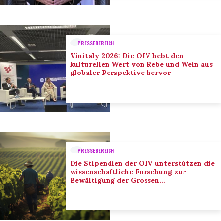
PRESSEBEREICH
Vinitaly 2026: Die OIV hebt den
kulturellen Wert von Rebe und Wein aus
globaler Perspektive hervor
PRESSEBEREICH
Die Stipendien der OIV unterstützen die
wissenschaftliche Forschung zur
Bewältigung der Grossen
Herausforderungen des Sektors