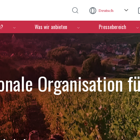
Direkt zum Inhalt
Deutsch
n?
Was wir anbieten
Pressebereich
ionale Organisation f