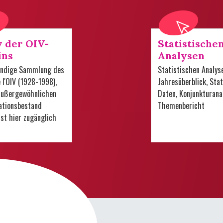
v der OIV-
Statistische
ins
Analysen
tändige Sammlung des
Statistischen Analys
e l'OIV (1928-1998),
Jahresüberblick, Stat
 außergewöhnlichen
Daten, Konjunkturana
tionsbestand
Themenbericht
 ist hier zugänglich