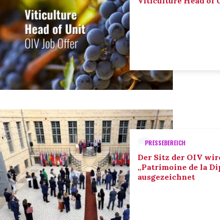
Viticulture Head of U
PRESSEBEREICH
Der Sitz der OIV wir
„Patrimoine de la D
ausgezeichnet