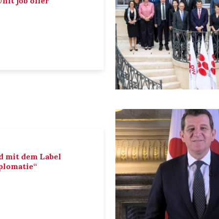
nit job offer
d mit dem Label
iplomatie“