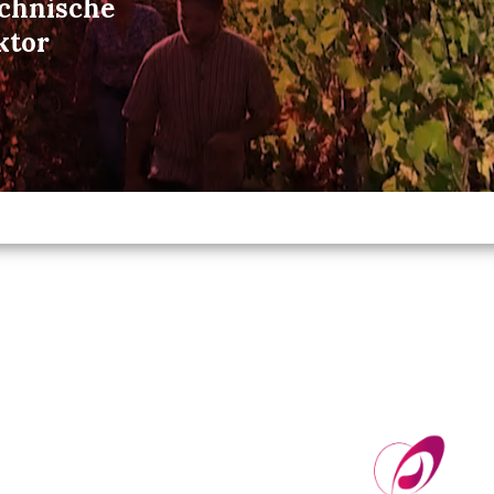
echnische
ktor