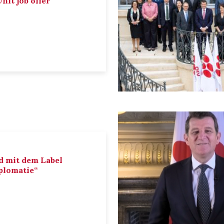
nit job offer
d mit dem Label
iplomatie“