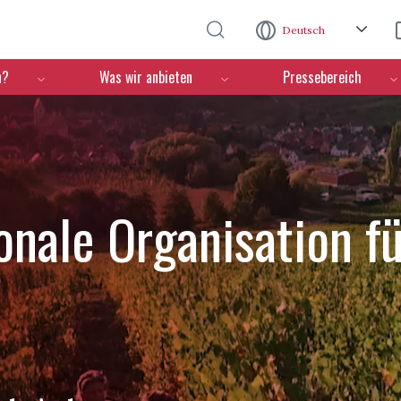
Direkt zum Inhalt
Deutsch
n?
Was wir anbieten
Pressebereich
ionale Organisation f