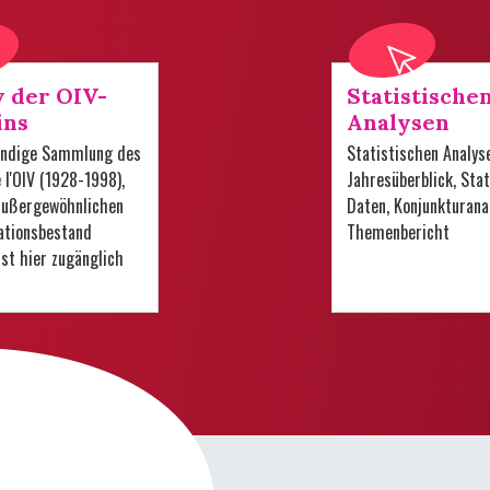
v der OIV-
Statistische
ins
Analysen
tändige Sammlung des
Statistischen Analys
e l'OIV (1928-1998),
Jahresüberblick, Stat
 außergewöhnlichen
Daten, Konjunkturana
tionsbestand
Themenbericht
 ist hier zugänglich