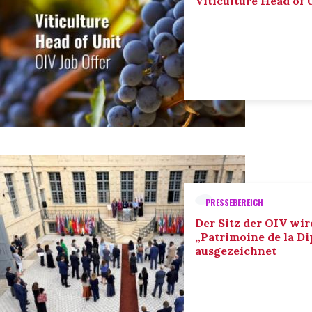
Viticulture Head of U
PRESSEBEREICH
Der Sitz der OIV wir
„Patrimoine de la D
ausgezeichnet