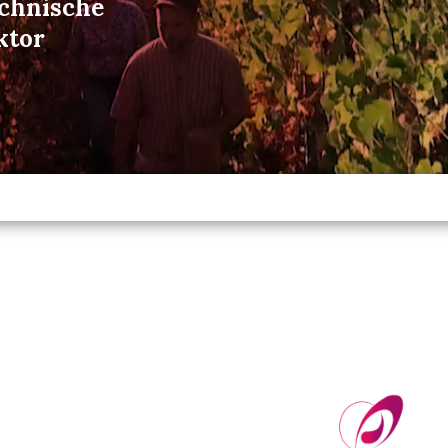
echnische
ktor