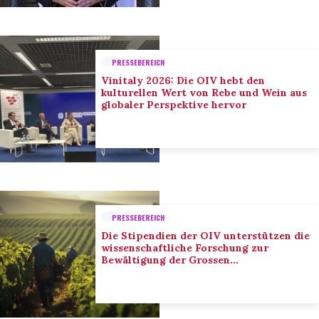
PRESSEBEREICH
Vinitaly 2026: Die OIV hebt den
kulturellen Wert von Rebe und Wein aus
globaler Perspektive hervor
PRESSEBEREICH
Die Stipendien der OIV unterstützen die
wissenschaftliche Forschung zur
Bewältigung der Grossen
Herausforderungen des Sektors