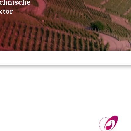
echnische
ktor