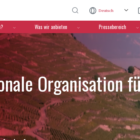
Direkt zum Inhalt
Deutsch
n?
Was wir anbieten
Pressebereich
ionale Organisation f