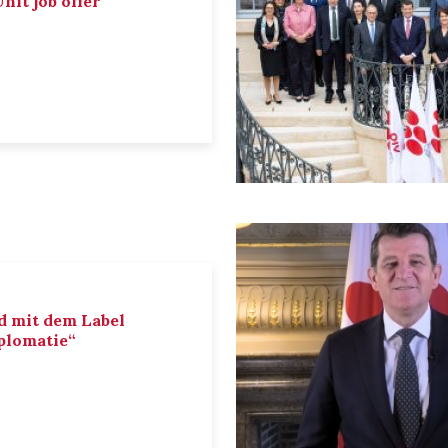
nit job offer
d mit dem Label
iplomatie“