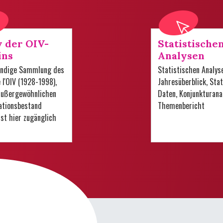
v der OIV-
Statistische
ins
Analysen
tändige Sammlung des
Statistischen Analys
e l'OIV (1928-1998),
Jahresüberblick, Stat
 außergewöhnlichen
Daten, Konjunkturana
tionsbestand
Themenbericht
 ist hier zugänglich