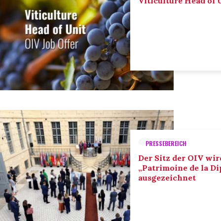
Viticulture Head of U
PRESSEBEREICH
Der Sitz der OIV wir
„Patrimoine de la D
ausgezeichnet