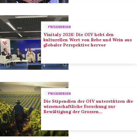
PRESSEBEREICH
Vinitaly 2026: Die OIV hebt den
kulturellen Wert von Rebe und Wein aus
globaler Perspektive hervor
PRESSEBEREICH
Die Stipendien der OIV unterstützen die
wissenschaftliche Forschung zur
Bewältigung der Grossen
Herausforderungen des Sektors