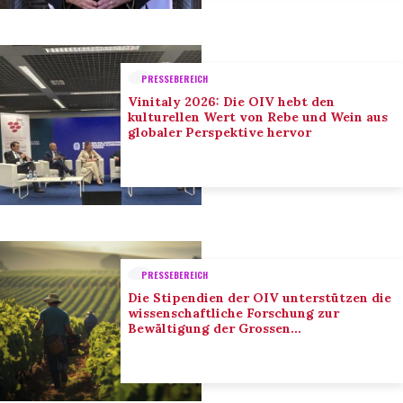
PRESSEBEREICH
Vinitaly 2026: Die OIV hebt den
kulturellen Wert von Rebe und Wein aus
globaler Perspektive hervor
PRESSEBEREICH
Die Stipendien der OIV unterstützen die
wissenschaftliche Forschung zur
Bewältigung der Grossen
Herausforderungen des Sektors