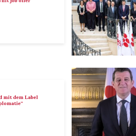
nit job offer
d mit dem Label
iplomatie“