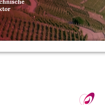
echnische
ktor