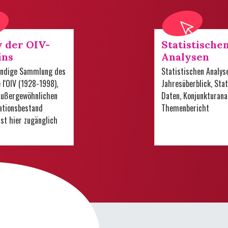
v der OIV-
Statistische
ins
Analysen
tändige Sammlung des
Statistischen Analys
e l'OIV (1928-1998),
Jahresüberblick, Stat
 außergewöhnlichen
Daten, Konjunkturana
tionsbestand
Themenbericht
 ist hier zugänglich