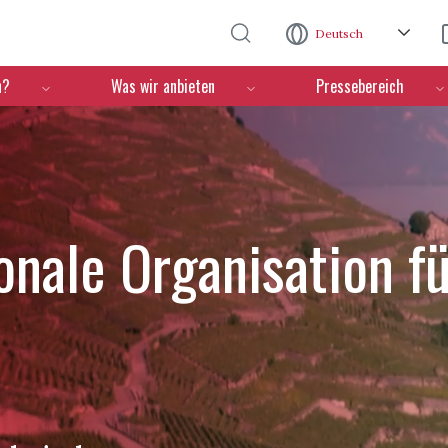
Direkt zum Inhalt
Deutsch
n?
Was wir anbieten
Pressebereich
ionale Organisation f