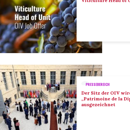
Viticulture Head of U
PRESSEBEREICH
Der Sitz der OIV wir
„Patrimoine de la D
ausgezeichnet