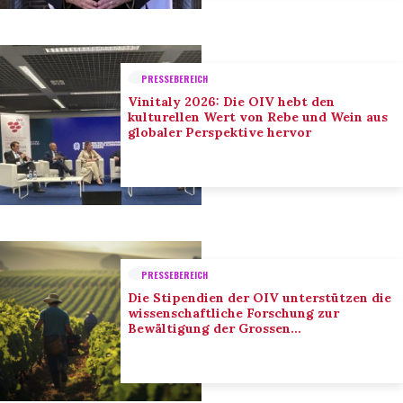
PRESSEBEREICH
Vinitaly 2026: Die OIV hebt den
kulturellen Wert von Rebe und Wein aus
globaler Perspektive hervor
PRESSEBEREICH
Die Stipendien der OIV unterstützen die
wissenschaftliche Forschung zur
Bewältigung der Grossen
Herausforderungen des Sektors