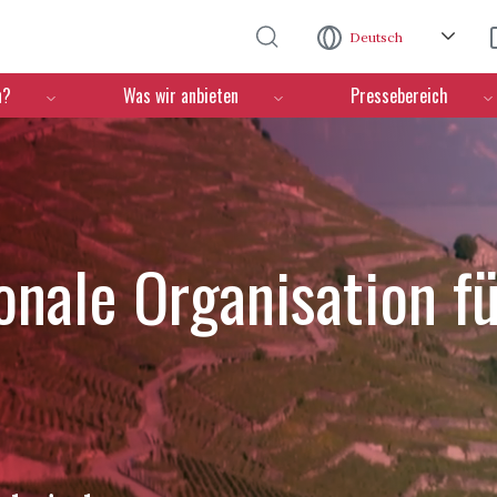
Direkt zum Inhalt
Deutsch
n?
Was wir anbieten
Pressebereich
ionale Organisation f