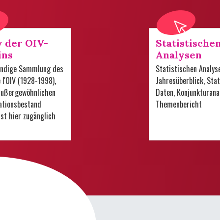
v der OIV-
Statistische
ins
Analysen
tändige Sammlung des
Statistischen Analys
e l'OIV (1928-1998),
Jahresüberblick, Stat
 außergewöhnlichen
Daten, Konjunkturana
tionsbestand
Themenbericht
 ist hier zugänglich