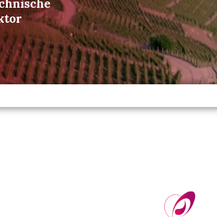
echnische
ktor