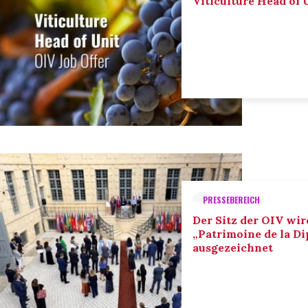
Viticulture Head of U
PRESSEBEREICH
Der Sitz der OIV wir
„Patrimoine de la D
ausgezeichnet