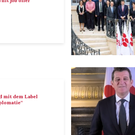
nit job offer
d mit dem Label
iplomatie“