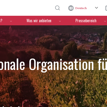
Direkt zum Inhalt
Deutsch
n?
Was wir anbieten
Pressebereich
ionale Organisation f