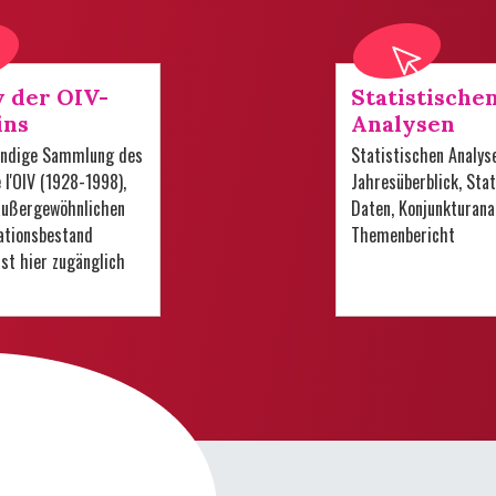
v der OIV-
Statistische
ins
Analysen
tändige Sammlung des
Statistischen Analys
e l'OIV (1928-1998),
Jahresüberblick, Stat
 außergewöhnlichen
Daten, Konjunkturana
tionsbestand
Themenbericht
 ist hier zugänglich