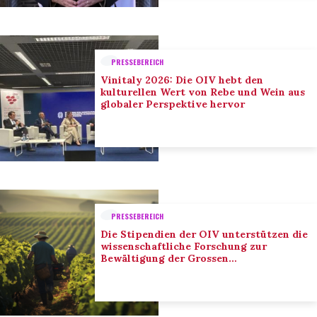
PRESSEBEREICH
Vinitaly 2026: Die OIV hebt den
kulturellen Wert von Rebe und Wein aus
globaler Perspektive hervor
PRESSEBEREICH
Die Stipendien der OIV unterstützen die
wissenschaftliche Forschung zur
Bewältigung der Grossen
Herausforderungen des Sektors