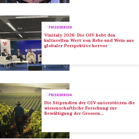
PRESSEBEREICH
Vinitaly 2026: Die OIV hebt den
kulturellen Wert von Rebe und Wein aus
globaler Perspektive hervor
PRESSEBEREICH
Die Stipendien der OIV unterstützen die
wissenschaftliche Forschung zur
Bewältigung der Grossen
Herausforderungen des Sektors