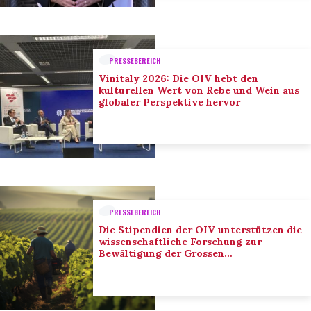
PRESSEBEREICH
Vinitaly 2026: Die OIV hebt den
kulturellen Wert von Rebe und Wein aus
globaler Perspektive hervor
PRESSEBEREICH
Die Stipendien der OIV unterstützen die
wissenschaftliche Forschung zur
Bewältigung der Grossen
Herausforderungen des Sektors