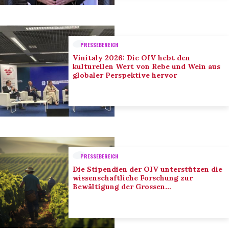
PRESSEBEREICH
Vinitaly 2026: Die OIV hebt den
kulturellen Wert von Rebe und Wein aus
globaler Perspektive hervor
PRESSEBEREICH
Die Stipendien der OIV unterstützen die
wissenschaftliche Forschung zur
Bewältigung der Grossen
Herausforderungen des Sektors