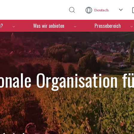
Direkt zum Inhalt
Deutsch
n?
Was wir anbieten
Pressebereich
ionale Organisation f