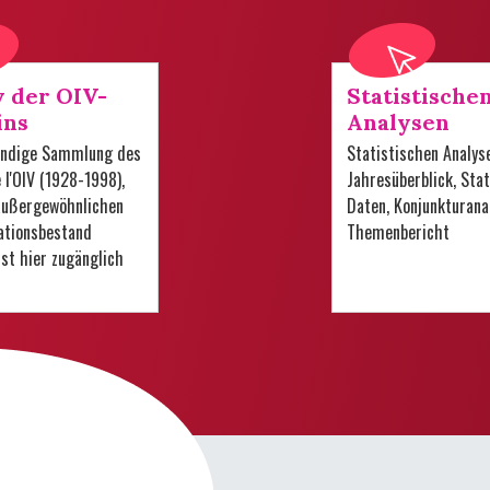
v der OIV-
Statistische
ins
Analysen
tändige Sammlung des
Statistischen Analys
e l'OIV (1928-1998),
Jahresüberblick, Stat
 außergewöhnlichen
Daten, Konjunkturana
tionsbestand
Themenbericht
 ist hier zugänglich