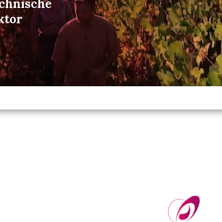
echnische
ktor