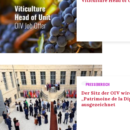
Viticulture Head of U
PRESSEBEREICH
Der Sitz der OIV wir
„Patrimoine de la D
ausgezeichnet