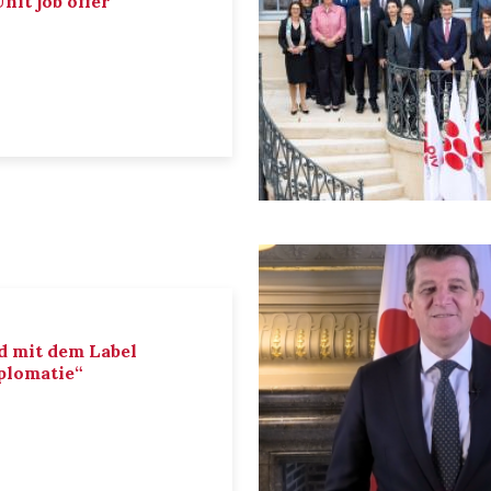
nit job offer
d mit dem Label
iplomatie“