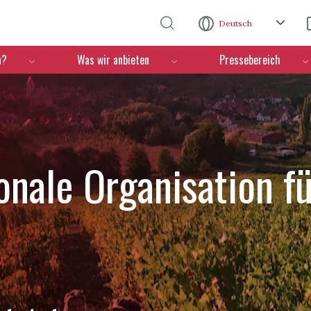
Direkt zum Inhalt
Deutsch
n?
Was wir anbieten
Pressebereich
ionale Organisation f