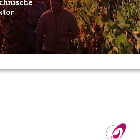
echnische
ktor