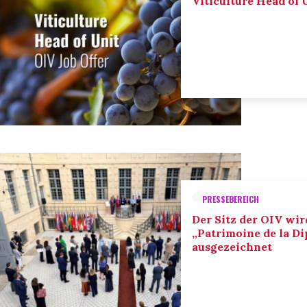
Viticulture Head of U
PRESSEBEREICH
Der Sitz der OIV wir
„Patrimoine de la D
ausgezeichnet