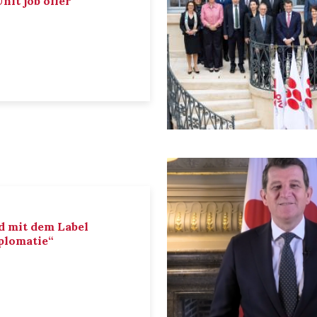
nit job offer
d mit dem Label
iplomatie“