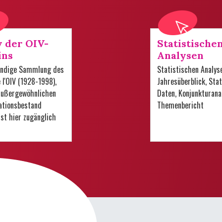
v der OIV-
Statistische
ins
Analysen
tändige Sammlung des
Statistischen Analys
e l'OIV (1928-1998),
Jahresüberblick, Stat
 außergewöhnlichen
Daten, Konjunkturana
tionsbestand
Themenbericht
 ist hier zugänglich