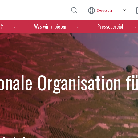
Direkt zum Inhalt
Deutsch
n?
Was wir anbieten
Pressebereich
ionale Organisation f