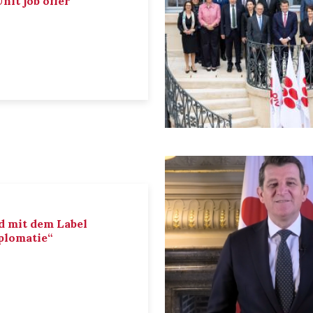
nit job offer
d mit dem Label
iplomatie“