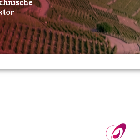
echnische
ktor