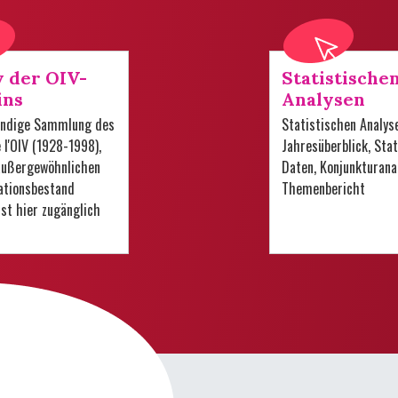
v der OIV-
Statistische
ins
Analysen
tändige Sammlung des
Statistischen Analys
e l'OIV (1928-1998),
Jahresüberblick, Stat
 außergewöhnlichen
Daten, Konjunkturana
tionsbestand
Themenbericht
 ist hier zugänglich