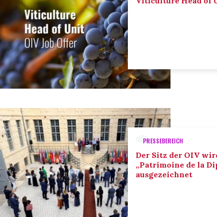
Viticulture Head of U
PRESSEBEREICH
Der Sitz der OIV wir
„Patrimoine de la D
ausgezeichnet