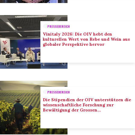
PRESSEBEREICH
Vinitaly 2026: Die OIV hebt den
kulturellen Wert von Rebe und Wein aus
globaler Perspektive hervor
PRESSEBEREICH
Die Stipendien der OIV unterstützen die
wissenschaftliche Forschung zur
Bewältigung der Grossen
Herausforderungen des Sektors