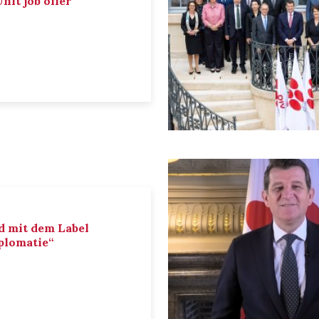
nit job offer
d mit dem Label
iplomatie“