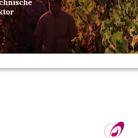
echnische
ktor