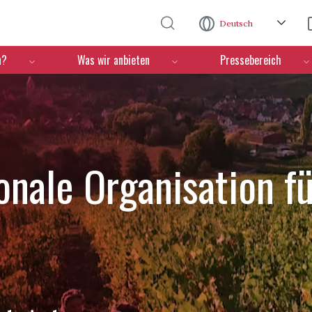
Direkt zum Inhalt
Deutsch
n?
Was wir anbieten
Pressebereich
ionale Organisation f