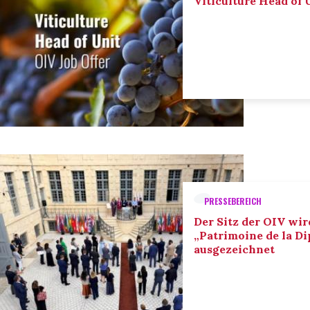
Viticulture Head of U
PRESSEBEREICH
Der Sitz der OIV wir
„Patrimoine de la D
ausgezeichnet