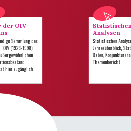
v der OIV-
Statistische
ins
Analysen
tändige Sammlung des
Statistischen Analys
e l'OIV (1928-1998),
Jahresüberblick, Stat
 außergewöhnlichen
Daten, Konjunkturana
tionsbestand
Themenbericht
 ist hier zugänglich