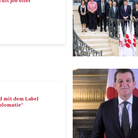
nit job offer
d mit dem Label
iplomatie“