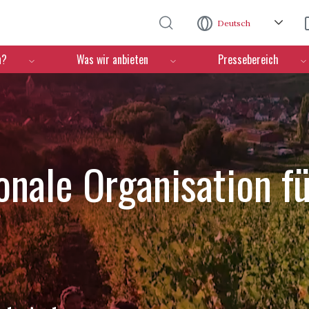
Direkt zum Inhalt
Deutsch
n?
Was wir anbieten
Pressebereich
ionale Organisation f