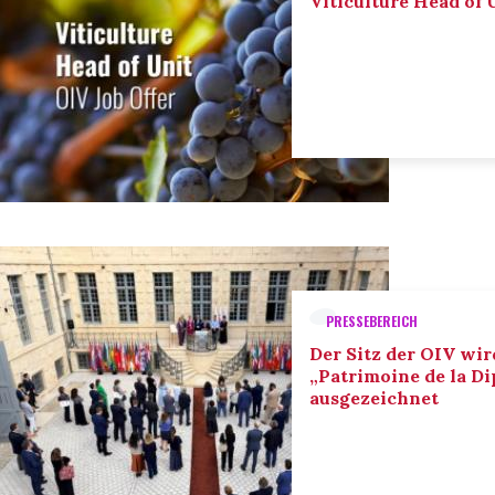
Viticulture Head of U
PRESSEBEREICH
Der Sitz der OIV wir
„Patrimoine de la D
ausgezeichnet