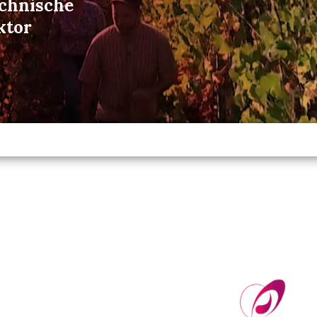
echnische
ktor