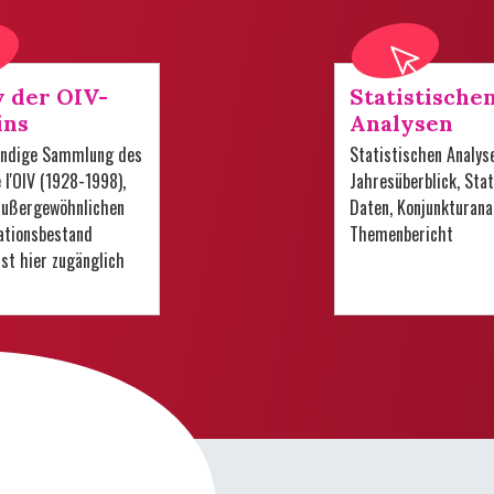
v der OIV-
Statistische
ins
Analysen
tändige Sammlung des
Statistischen Analys
e l'OIV (1928-1998),
Jahresüberblick, Stat
 außergewöhnlichen
Daten, Konjunkturana
tionsbestand
Themenbericht
 ist hier zugänglich