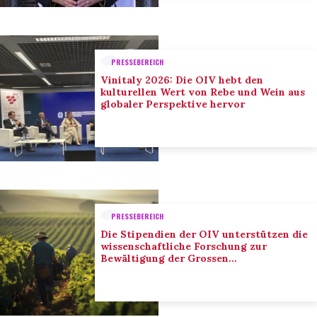
PRESSEBEREICH
Vinitaly 2026: Die OIV hebt den
kulturellen Wert von Rebe und Wein aus
globaler Perspektive hervor
PRESSEBEREICH
Die Stipendien der OIV unterstützen die
wissenschaftliche Forschung zur
Bewältigung der Grossen
Herausforderungen des Sektors