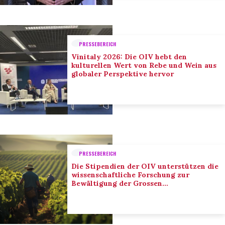
PRESSEBEREICH
Vinitaly 2026: Die OIV hebt den
kulturellen Wert von Rebe und Wein aus
globaler Perspektive hervor
PRESSEBEREICH
Die Stipendien der OIV unterstützen die
wissenschaftliche Forschung zur
Bewältigung der Grossen
Herausforderungen des Sektors